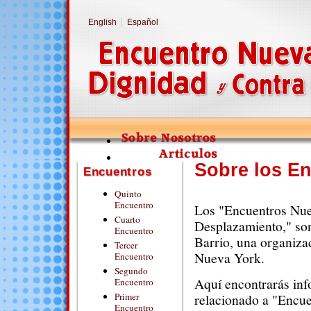
English
Español
Sobre los E
Encuentros
Quinto
Encuentro
Los "Encuentros Nuev
Cuarto
Desplazamiento," son
Encuentro
Barrio, una organiza
Tercer
Nueva York.
Encuentro
Segundo
Aquí encontrarás info
Encuentro
relacionado a "Encue
Primer
Encuentro