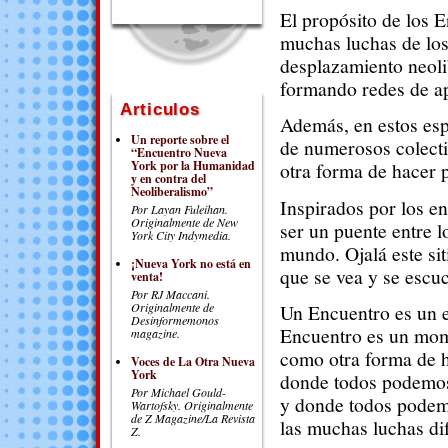
El propósito de los E
muchas luchas de los
desplazamiento neolib
formando redes de ap
Articulos
Además, en estos esp
Un reporte sobre el
de numerosos colecti
“Encuentro Nueva
York por la Humanidad
otra forma de hacer p
y en contra del
Neoliberalismo”
Inspirados por los e
Por Layan Fuleihan.
Originalmente de New
ser un puente entre l
York City Indymedia.
mundo. Ojalá este si
¡Nueva York no está en
que se vea y se escuc
venta!
Por RJ Maccani.
Un Encuentro es un e
Originalmente de
Desinformemonos
Encuentro es un mome
magazine.
como otra forma de ha
Voces de La Otra Nueva
York
donde todos podemos
Por Michael Gould-
y donde todos podem
Wartofsky.
Originalmente
de Z Magazine/La Revista
las muchas luchas di
Z.