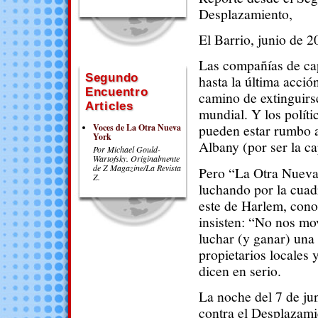
Desplazamiento,
El Barrio, junio de 2
Las compañías de cap
Segundo
hasta la última acci
Encuentro
camino de extinguirs
Articles
mundial. Y los polít
pueden estar rumbo a 
Voces de La Otra Nueva
York
Albany (por ser la ca
Por Michael Gould-
Wartofsky.
Originalmente
de Z Magazine/La Revista
Pero “La Otra Nueva 
Z.
luchando por la cuadr
este de Harlem, cono
insisten: “No nos mo
luchar (y ganar) una b
propietarios locales 
dicen en serio.
La noche del 7 de ju
contra el Desplazami