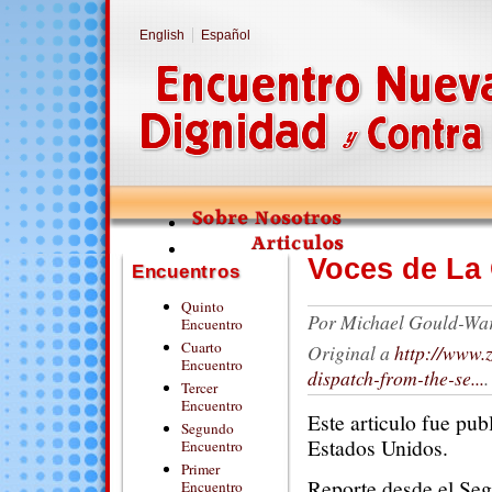
English
Español
Voces de La
Encuentros
Quinto
Por
Michael Gould-War
Encuentro
Cuarto
Original a
http://www.
Encuentro
dispatch-from-the-se...
.
Tercer
Encuentro
Este articulo fue pub
Segundo
Estados Unidos.
Encuentro
Primer
Reporte desde el Seg
Encuentro