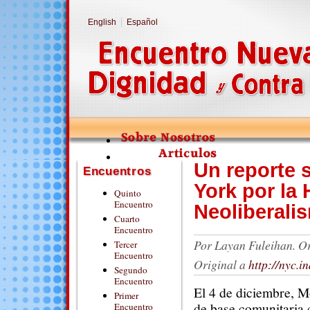
English
Español
Un reporte 
Encuentros
York por la
Quinto
Encuentro
Neoliberali
Cuarto
Encuentro
Por
Layan Fuleihan.
Or
Tercer
Encuentro
Original a
http://nyc.
Segundo
Encuentro
El 4 de diciembre, M
Primer
de base comunitaria 
Encuentro