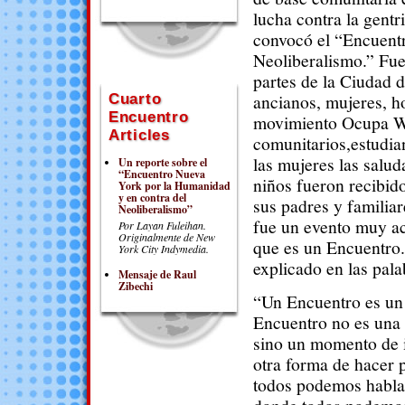
lucha contra la gentri
convocó el “Encuent
Neoliberalismo.” Fue
partes de la Ciudad 
Cuarto
ancianos, mujeres, h
Encuentro
movimiento Ocupa Wa
Articles
comunitarios,estudia
las mujeres las salud
Un reporte sobre el
“Encuentro Nueva
niños fueron recibid
York por la Humanidad
y en contra del
sus padres y familiar
Neoliberalismo”
fue un evento muy aco
Por Layan Fuleihan.
Originalmente de New
que es un Encuentro.
York City Indymedia.
explicado en las pal
Mensaje de Raul
Zibechi
“Un Encuentro es un
Encuentro no es una 
sino un momento de 
otra forma de hacer p
todos podemos hablar