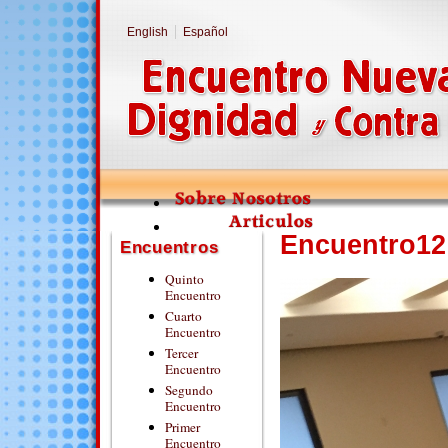
English
Español
Encuentro12
Encuentros
Quinto
Encuentro
Cuarto
Encuentro
Tercer
Encuentro
Segundo
Encuentro
Primer
Encuentro