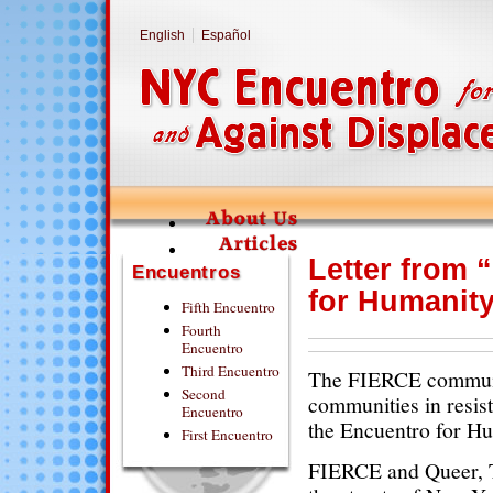
English
Español
Letter from 
Encuentros
for Humanit
Fifth Encuentro
Fourth
Encuentro
Third Encuentro
The FIERCE communit
Second
communities in resist
Encuentro
the Encuentro for H
First Encuentro
FIERCE and Queer, T