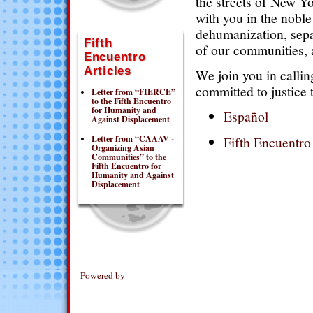
the streets of New Yo
with you in the noble
dehumanization, separ
Fifth
of our communities, 
Encuentro
Articles
We join you in calli
committed to justice 
Letter from “FIERCE”
to the Fifth Encuentro
for Humanity and
Español
Against Displacement
Fifth Encuentro
Letter from “CAAAV -
Organizing Asian
Communities” to the
Fifth Encuentro for
Humanity and Against
Displacement